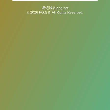
易记域名long.bet
© 2026 PG直营 All Rights Reserved.