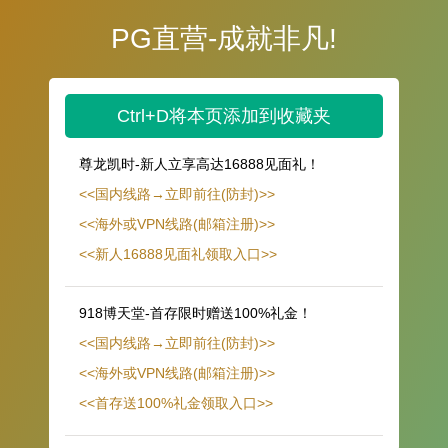
PG直营-成就非凡!
Ctrl+D将本页添加到收藏夹
尊龙凯时-新人立享高达16888见面礼！
<<国内线路→立即前往(防封)>>
<<海外或VPN线路(邮箱注册)>>
<<新人16888见面礼领取入口>>
918博天堂-首存限时赠送100%礼金！
<<国内线路→立即前往(防封)>>
<<海外或VPN线路(邮箱注册)>>
<<首存送100%礼金领取入口>>